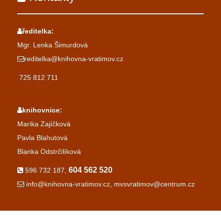
ředitelka:
Mgr. Lenka Šimurdová
reditelka@knihovna-vratimov.cz
725 812 711
knihovnice:
Marika Zajíčková
Pavla Blahutová
Blanka Odstrčilíková
604 562 520
596 732 187,
info@knihovna-vratimov.cz, mvsvratimov@centrum.cz