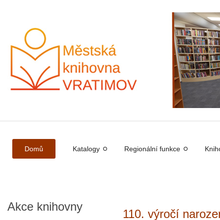
Domů
Katalogy
Regionální funkce
Knih
Akce
knihovny
110. výročí naro