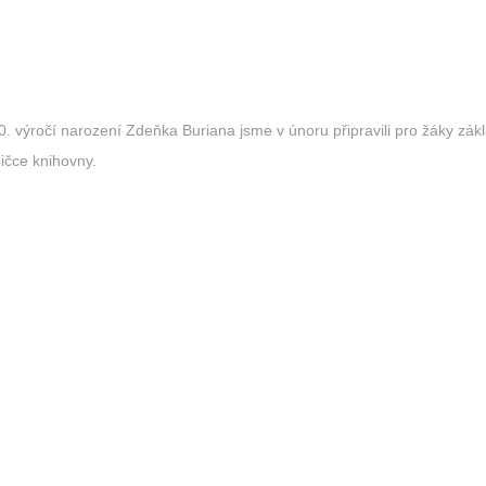
0. výročí narození Zdeňka Buriana jsme v únoru připravili pro žáky zák
ičce knihovny.