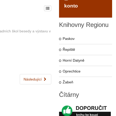
konto
Knihovny
Regionu
ladních škol besedy a výstavu v
Paskov
Řepiště
Horní Datyně
Oprechtice
Následující
Žabeň
Čítárny