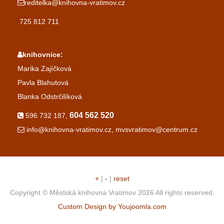
reditelka@knihovna-vratimov.cz
725 812 711
knihovnice:
Marika Zajíčková
Pavla Blahutová
Blanka Odstrčilíková
604 562 520
596 732 187,
info@knihovna-vratimov.cz, mvsvratimov@centrum.cz
+
|
-
|
reset
Copyright ©
Městská knihovna Vratimov
2026 All rights reserved.
Custom Design by Youjoomla.com