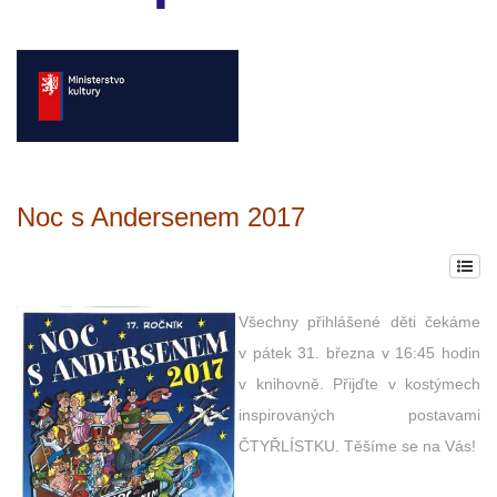
Noc s Andersenem 2017
Všechny přihlášené děti čekáme
v pátek 31. března v 16:45 hodin
v knihovně. Přijďte v kostýmech
inspirovaných postavami
ČTYŘLÍSTKU. Těšíme se na Vás!